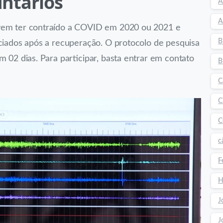
untários
A
A
evem ter contraído a COVID em 2020 ou 2021 e
B
iciados após a recuperação. O protocolo de pesquisa
 02 dias. Para participar, basta entrar em contato
B
C
C
C
c
F
H
J
J