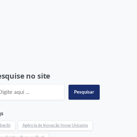
squise no site
Pesquisar
gs
beclin
Agência de Inovação Inova Unicamp