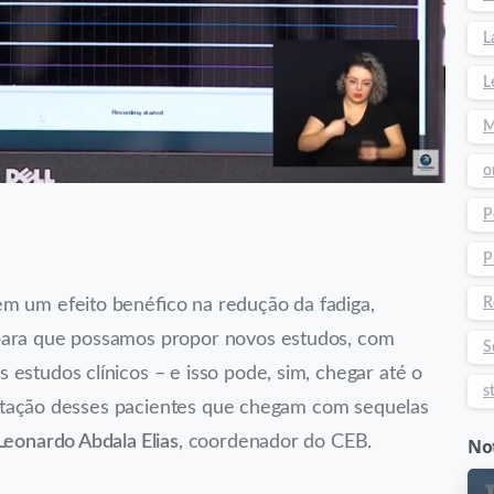
L
L
M
o
P
P
R
m um efeito benéfico na redução da fadiga,
 para que possamos propor novos estudos, com
S
estudos clínicos – e isso pode, sim, chegar até o
s
bilitação desses pacientes que chegam com sequelas
Leonardo Abdala Elias
, coordenador do CEB.
Not