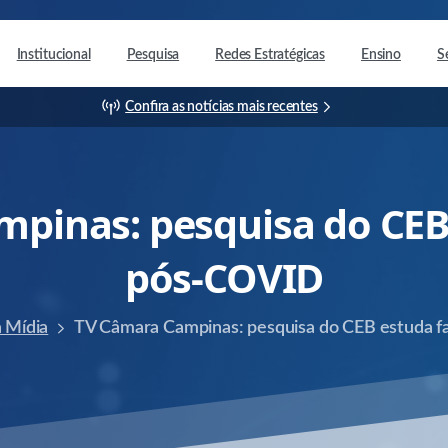
Institucional
Pesquisa
Redes Estratégicas
Ensino
S
Confira as notícias mais recentes
mpinas:
pesquisa
do
CE
pós-COVID
 Mídia
TV Câmara Campinas: pesquisa do CEB estuda 