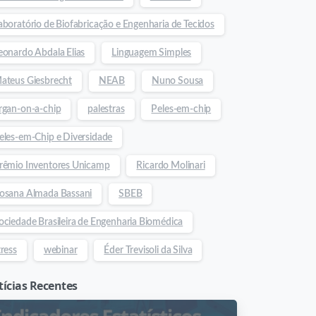
aboratório de Biofabricação e Engenharia de Tecidos
eonardo Abdala Elias
Linguagem Simples
ateus Giesbrecht
NEAB
Nuno Sousa
rgan-on-a-chip
palestras
Peles-em-chip
eles-em-Chip e Diversidade
rêmio Inventores Unicamp
Ricardo Molinari
osana Almada Bassani
SBEB
ociedade Brasileira de Engenharia Biomédica
tress
webinar
Éder Trevisoli da Silva
ícias Recentes