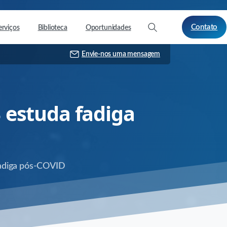
Contato
erviços
Biblioteca
Oportunidades
Envie-nos uma mensagem
B
estuda
fadiga
fadiga pós-COVID