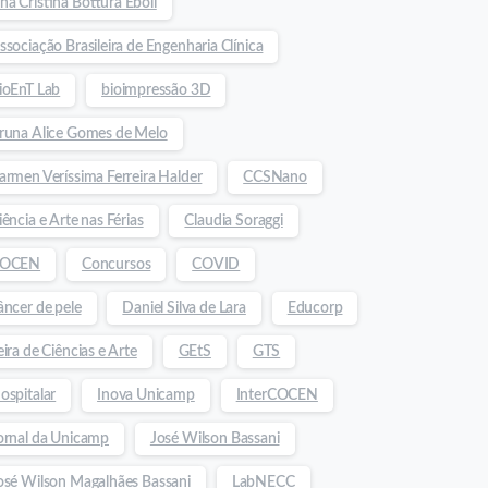
na Cristina Bottura Eboli
ssociação Brasileira de Engenharia Clínica
ioEnT Lab
bioimpressão 3D
runa Alice Gomes de Melo
armen Veríssima Ferreira Halder
CCSNano
iência e Arte nas Férias
Claudia Soraggi
OCEN
Concursos
COVID
âncer de pele
Daniel Silva de Lara
Educorp
eira de Ciências e Arte
GEtS
GTS
ospitalar
Inova Unicamp
InterCOCEN
ornal da Unicamp
José Wilson Bassani
osé Wilson Magalhães Bassani
LabNECC