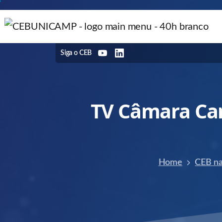
Siga o CEB
TV
Câmara
Ca
Home
CEB na