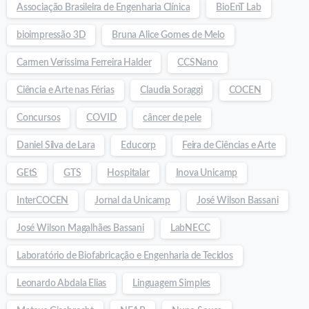
Associação Brasileira de Engenharia Clínica
BioEnT Lab
bioimpressão 3D
Bruna Alice Gomes de Melo
Carmen Veríssima Ferreira Halder
CCSNano
Ciência e Arte nas Férias
Claudia Soraggi
COCEN
Concursos
COVID
câncer de pele
Daniel Silva de Lara
Educorp
Feira de Ciências e Arte
GEtS
GTS
Hospitalar
Inova Unicamp
InterCOCEN
Jornal da Unicamp
José Wilson Bassani
José Wilson Magalhães Bassani
LabNECC
Laboratório de Biofabricação e Engenharia de Tecidos
Leonardo Abdala Elias
Linguagem Simples