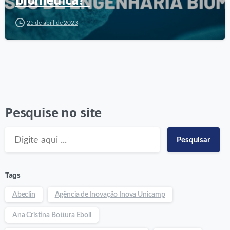
25 de abril de 2023
Pesquise no site
Pesquisar
Tags
Abeclin
Agência de Inovação Inova Unicamp
Ana Cristina Bottura Eboli