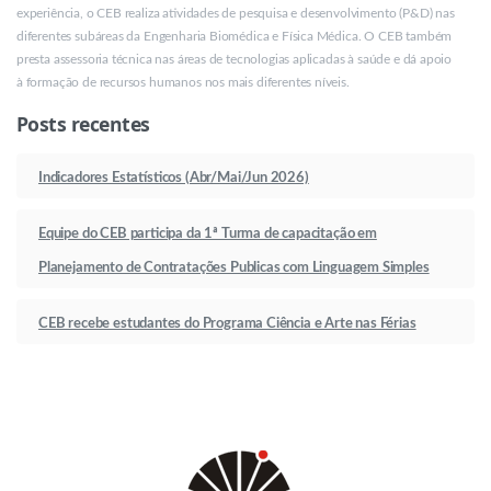
experiência, o CEB realiza atividades de pesquisa e desenvolvimento (P&D) nas
diferentes subáreas da Engenharia Biomédica e Física Médica. O CEB também
presta assessoria técnica nas áreas de tecnologias aplicadas à saúde e dá apoio
à formação de recursos humanos nos mais diferentes níveis.
Posts recentes
Indicadores Estatísticos (Abr/Mai/Jun 2026)
Equipe do CEB participa da 1ª Turma de capacitação em
Planejamento de Contratações Publicas com Linguagem Simples
CEB recebe estudantes do Programa Ciência e Arte nas Férias