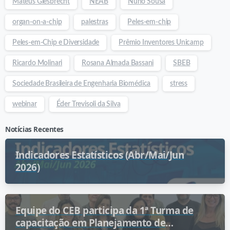
Mateus Giesbrecht
NEAB
Nuno Sousa
organ-on-a-chip
palestras
Peles-em-chip
Peles-em-Chip e Diversidade
Prêmio Inventores Unicamp
Ricardo Molinari
Rosana Almada Bassani
SBEB
Sociedade Brasileira de Engenharia Biomédica
stress
webinar
Éder Trevisoli da Silva
Notícias Recentes
Indicadores Estatísticos (Abr/Mai/Jun
2026)
Equipe do CEB participa da 1ª Turma de
capacitação em Planejamento de