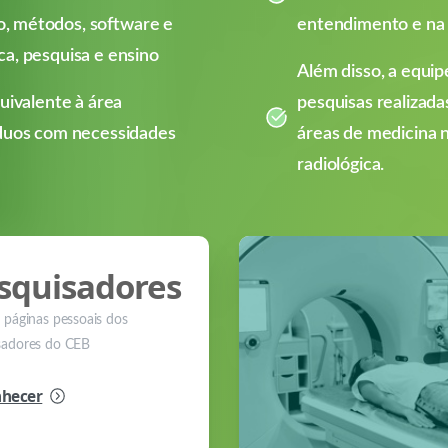
, métodos, software e
entendimento e na i
ica, pesquisa e ensino
Além disso, a equip
uivalente à área
pesquisas realizad
íduos com necessidades
áreas de medicina 
radiológica.
squisadores
e páginas pessoais dos
sadores do CEB
hecer