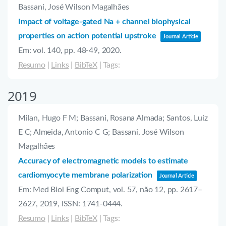
Bassani, José Wilson Magalhães
Impact of voltage-gated Na + channel biophysical
properties on action potential upstroke
Journal Article
Em:
vol. 140,
pp. 48-49,
2020
.
Resumo
|
Links
|
BibTeX
|
Tags:
2019
Milan, Hugo F M; Bassani, Rosana Almada; Santos, Luiz
E C; Almeida, Antonio C G; Bassani, José Wilson
Magalhães
Accuracy of electromagnetic models to estimate
cardiomyocyte membrane polarization
Journal Article
Em:
Med Biol Eng Comput,
vol. 57,
não 12,
pp. 2617–
2627,
2019
,
ISSN: 1741-0444
.
Resumo
|
Links
|
BibTeX
|
Tags: