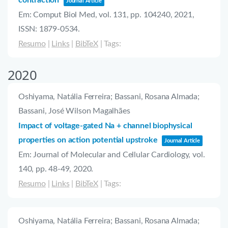
Journal Article
Em:
Comput Biol Med,
vol. 131,
pp. 104240,
2021
,
ISSN: 1879-0534
.
Resumo
|
Links
|
BibTeX
|
Tags:
2020
Oshiyama, Natália Ferreira; Bassani, Rosana Almada;
Bassani, José Wilson Magalhães
Impact of voltage-gated Na + channel biophysical
properties on action potential upstroke
Journal Article
Em:
Journal of Molecular and Cellular Cardiology,
vol.
140,
pp. 48-49,
2020
.
Resumo
|
Links
|
BibTeX
|
Tags:
Oshiyama, Natália Ferreira; Bassani, Rosana Almada;