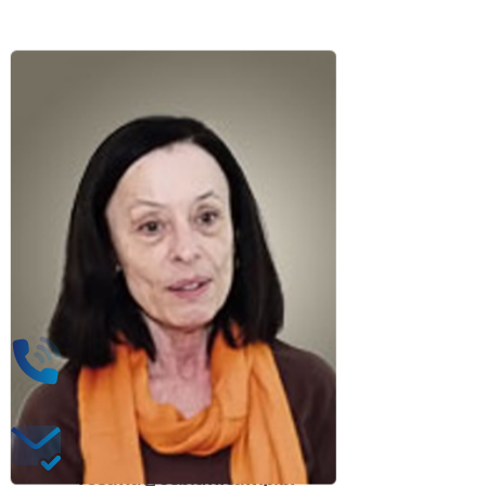
(19) 3521-9289
rbassani@unicamp.br,
rosana@ceb.unicamp.br