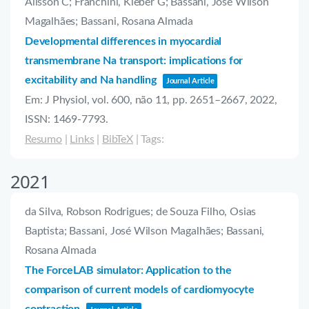
Alisson C; Franchini, Kleber G; Bassani, José Wilson
Magalhães; Bassani, Rosana Almada
Developmental differences in myocardial
transmembrane Na transport: implications for
excitability and Na handling
Journal Article
Em:
J Physiol,
vol. 600,
não 11,
pp. 2651–2667,
2022
,
ISSN: 1469-7793
.
Resumo
|
Links
|
BibTeX
|
Tags:
2021
da Silva, Robson Rodrigues; de Souza Filho, Osias
Baptista; Bassani, José Wilson Magalhães; Bassani,
Rosana Almada
The ForceLAB simulator: Application to the
comparison of current models of cardiomyocyte
contraction