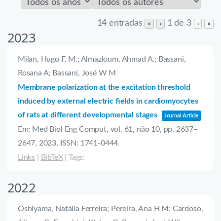
14 entradas
1 de 3
«
‹
›
»
2023
Milan, Hugo F. M.; Almazloum, Ahmad A.; Bassani,
Rosana A; Bassani, José W M
Membrane polarization at the excitation threshold
induced by external electric fields in cardiomyocytes
of rats at different developmental stages
Journal Article
Em:
Med Biol Eng Comput,
vol. 61,
não 10,
pp. 2637–
2647,
2023
,
ISSN: 1741-0444
.
Links
|
BibTeX
|
Tags:
2022
Oshiyama, Natália Ferreira; Pereira, Ana H M; Cardoso,