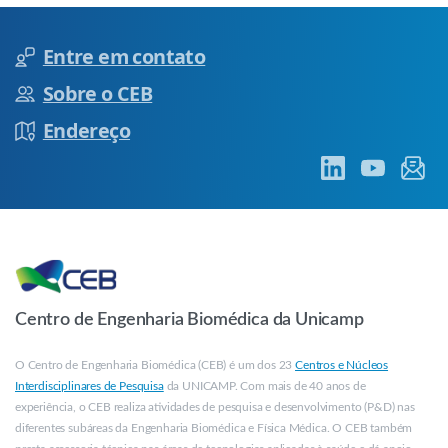
Entre em contato
Sobre o CEB
Endereço
Centro de Engenharia Biomédica da Unicamp
O Centro de Engenharia Biomédica (CEB) é um dos 23
Centros e Núcleos
Interdisciplinares de Pesquisa
da UNICAMP. Com mais de 40 anos de
experiência, o CEB realiza atividades de pesquisa e desenvolvimento (P&D) nas
diferentes subáreas da Engenharia Biomédica e Física Médica. O CEB também